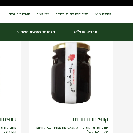
Ski
t
conten
קהילת טנא
משלוחים ואזורי חלוקה
צרו קשר
תעודות כשרות
סינונים
תפריט סופ"ש
הזמנות לאמצע השבוע
קונפיטורת תותים
קונפיטור
קונפיטורת תותים היא קלאסיקה נצחית מבית היוצר
קונפיטורת 
של הריבות של
ההדר עם