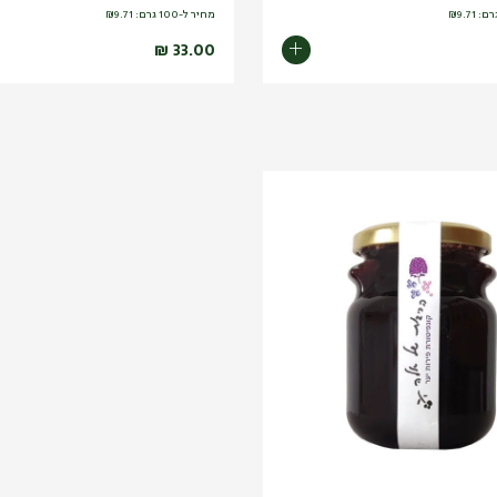
9.71
₪
מחיר ל-100 גרם:
9.71
₪
₪
33.00