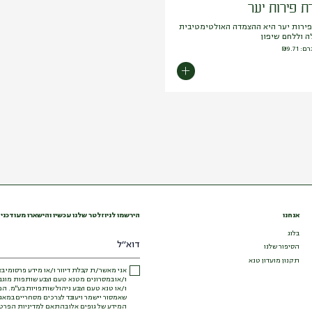
ת פירות יער
פירות יער היא ההצמדה האולטימטיבית
ה וללחם שיפון
₪
9.71
אנחנו
הירשמו לניוזלטר שלנו עכשיו והישארו מעודכני
בלוג
הסיפור שלנו
תקנון מועדון טנא
אני מאשר/ת קבלת דיוור ו/או מידע פרסומי בא
ו/או במסרונים מטנא טעם וצבע שותפות מוג
ו/או טנא טעם וצבע ניהול שותפויות בע"מ. המ
שאמסור יישמר ויעובד לצרכים מסחריים במאגר
המידע של גופים אלו בהתאם למדיניות הפרטי