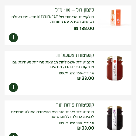
ותנור. בישום טקסטיל: מגבות, מפות ומפיות בד.
סינמון רול – 100 מ”ל
קולקציית הריחות של KITCHENEAT חדשנית בעולם
הבישום הביתי, עם ניחוחות
₪
138.00
קונפיטורת אשכוליות
קונפיטורת אשכוליות מבטאת מרירות מעודנת עם
מתיקות פרי ההדר, מתאים
מחיר ל-100 גרם:
9.71
₪
₪
33.00
קונפיטורת פירות יער
קונפיטורת פירות יער היא ההצמדה האולטימטיבית
לגבינה כחולה וללחם שיפון
מחיר ל-100 גרם:
9.71
₪
₪
33.00