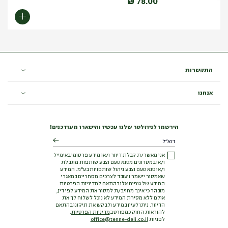
₪
78.00
התקשרות
אנחנו
הירשמו לניוזלטר שלנו עכשיו והישארו מעודכנים!
אני מאשר/ת קבלת דיוור ו/או מידע פרסומי באימייל
ו/או במסרונים מטנא טעם וצבע שותפות מוגבלת
ו/או טנא טעם וצבע ניהול שותפויות בע"מ. המידע
שאמסור יישמר ויעובד לצרכים מסחריים במאגרי
המידע של גופים אלו בהתאם למדיניות הפרטיות.
מובהר כי אינך מחויב/ת למסור את המידע לפי דין,
אולם ללא מסירת המידע לא נוכל לשלוח לך את
הדיוור. ניתן לעיין במידע ולבקש את תיקונו בהתאם
להוראות החוק כמפורט ב
מדיניות הפרטיות
.
לפניות
office@tenne-deli.co.il