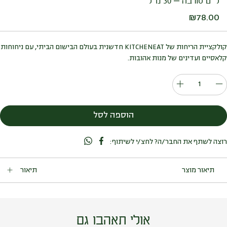
ליים סורבה – 30 מ”ל
₪
78.00
קולקציית הריחות של KITCHENEAT חדשנית בעולם הבישום הביתי, עם ניחוחות
קלאסיים ועדינים של מנות אהובות.
כמות
של
ליים
הוספה לסל
סורבה
-
רוצה לשתף את החבר/ה? לחצ/י לשיתוף:
30
מ"ל
תיאור
קולקציית הריחות של KITCHENEAT חדשנית בעולם הבישום הביתי,
עם ניחוחות קלאסיים ועדינים של מנות אהובות.
פותחו במיוחד עבור המטבח ופינת האוכל לשימושים הבאים: ריענון
החלל לפני אירוח, ואחרי טיגון או בישול. פיזור ארומה הרמונית ונטרול
אולי תאהבו גם
ריחות לא נעימים במדפים, מגירות, ארונות, פחי אשפה, מזווה, מקרר