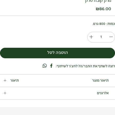
מרק קובה סלק
₪
86.00
כמות: 800 גרם.
כמות
של
מרק
הוספה לסל
קובה
סלק
רוצה לשתף את החבר/ה? לחצ/י לשיתוף:
תיאור
כמות: 800 גרם.
אלרגנים
מכיל : גלוטן (חיטה), סויה, סלרי.
עלול להכיל: ביצים, סויה, שומשום, אגוזים (פיסטוק, אגוז קשיו, אגוז
מלך, אגוז לוז, אגוז פקאן, שקד), חרדל ,בוטנים, שקדים.