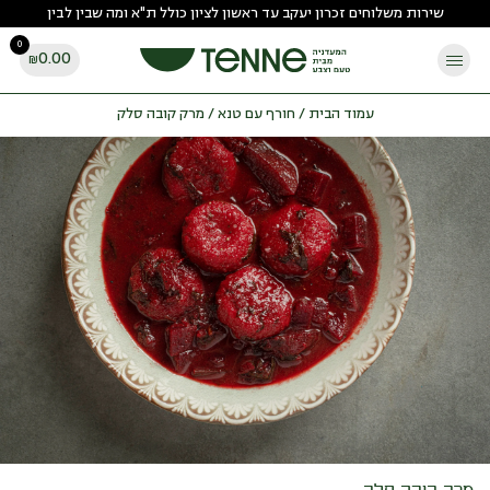
Ski
שירות משלוחים זכרון יעקב עד ראשון לציון כולל ת"א ומה שבין לבין
t
0
conten
0.00
₪
עמוד הבית
/
חורף עם טנא
/ מרק קובה סלק