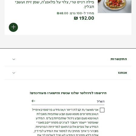
פילה דניס טרי, צלוי על פלאנצ’ה, שמן זית ועשבי
תבלין.
מחיר ל-100 גרם:
48.00
₪
₪
192.00
התקשרות
אנחנו
הירשמו לניוזלטר שלנו עכשיו והישארו מעודכנים!
אני מאשר/ת קבלת דיוור ו/או מידע פרסומי באימייל
ו/או במסרונים מטנא טעם וצבע שותפות מוגבלת
ו/או טנא טעם וצבע ניהול שותפויות בע"מ. המידע
שאמסור יישמר ויעובד לצרכים מסחריים במאגרי
המידע של גופים אלו בהתאם למדיניות הפרטיות.
מובהר כי אינך מחויב/ת למסור את המידע לפי דין,
אולם ללא מסירת המידע לא נוכל לשלוח לך את