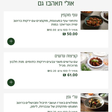
אולי תאהבו גם
עוף מוקפץ
נתחוני עוף במעטפת, מוקפצים עם ירקות ברוטב
סויה וטריאקי. כמות
מחיר ל-100 גרם:
10.00
₪
₪
50.00
קציצות עדשים
עם עדשים משני צבעים וירקות כתומים. מנת חלבון
מרוכזת. מכיל
מחיר ל-100 גרם:
12.20
₪
₪
61.00
עלי גפן
ממולאים באורז ועשבי תיבול ומבושלים ברוטב
חמצמץ-מתקתק של עגבניות, לימון,
מחיר ל-100 גרם:
14.20
₪