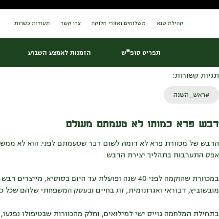
Ski
t
בית
/
בלוג
/
אוצרות מזווה
conten
קהילת טנא
משלוחים ואזורי חלוקה
צרו קשר
תעודות כשרות
אוצרות מזווה
תפריט סופ"ש
הזמנות לאמצע השבוע
תגיות קשורות:
#ראש_השנה
דבש פרא כמותו לא טעמתם מעולם
הדבש של מכוורת פרא לא דומה לשום דבר שטעמתם לפני. הוא לא ממש נו
אפס התערבות בתהליך יצירת הדבש.
במכוורת שהוקמה לפני 40 שנה ופועלת עד היום בסוסי
מובשוביץ, דבוראי ואגרונומית, זוג בחיים ובעסק המשפחתי שלהם שכל כך