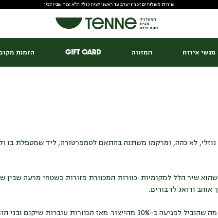
שירות משלוחים זכרון יעקב עד ראשון לציון כולל ת"א ומה שבין לבין
מגשי אירוח
המזווה
Gift Card
הזמנת מקום 
זלי, לא כהה, ומרקמו משתנה בהתאם לטמפרטורה, ליד שמטפלת בו ולעו
א, מייצרים דבש שהוא שיר הלל למקומיות. כוורות המכוורת פזורות בשטחי מרעה שב
 אוהב ודואג לדבורים.
בתחילת המלחמה גוייס ישי למילואים, וחלק מהכוורות שבטיפולו נפגעו, מה שהוביל לפגיעה ב-30%