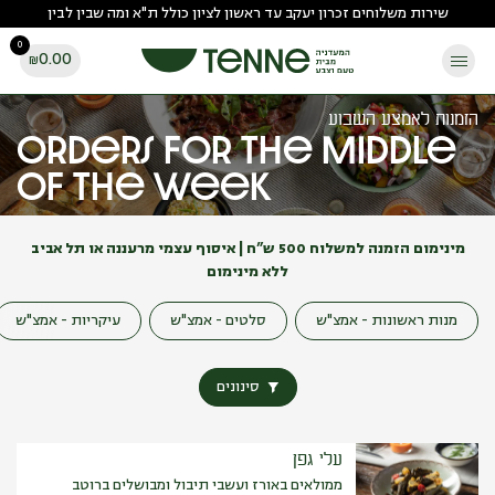
Ski
שירות משלוחים זכרון יעקב עד ראשון לציון כולל ת"א ומה שבין לבין
t
0
conten
0.00
₪
הזמנות לאמצע השבוע
Orders for the middle
of the week
מינימום הזמנה למשלוח 500 ש”ח | איסוף עצמי מרעננה או תל אביב
ללא מינימום
מנות ראשונות - אמצ"ש
סלטים - אמצ"ש
עיקריות - אמצ"ש
סינונים
עלי גפן
ממולאים באורז ועשבי תיבול ומבושלים ברוטב