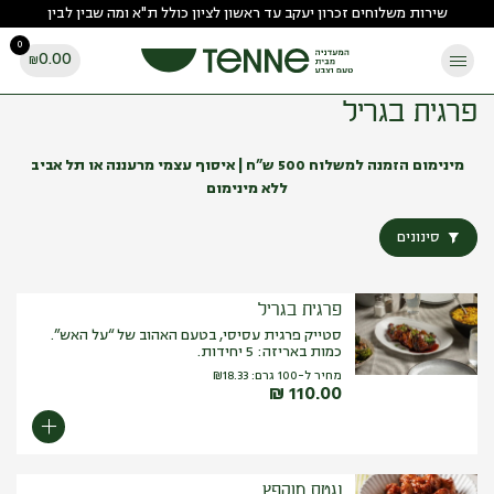
Ski
שירות משלוחים זכרון יעקב עד ראשון לציון כולל ת"א ומה שבין לבין
t
0
conten
0.00
₪
פרגית בגריל
מינימום הזמנה למשלוח 500 ש”ח | איסוף עצמי מרעננה או תל אביב
ללא מינימום
סינונים
פרגית בגריל
סטייק פרגית עסיסי, בטעם האהוב של “על האש”.
כמות באריזה: 5 יחידות.
מחיר ל-100 גרם:
18.33
₪
₪
110.00
נגטס מוקפץ