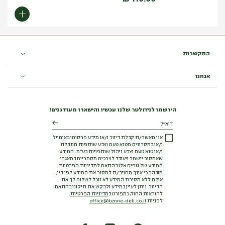
התקשרות
אנחנו
הירשמו לניוזלטר שלנו עכשיו והישארו מעודכנים!
אני מאשר/ת קבלת דיוור ו/או מידע פרסומי באימייל
ו/או במסרונים מטנא טעם וצבע שותפות מוגבלת
ו/או טנא טעם וצבע ניהול שותפויות בע"מ. המידע
שאמסור יישמר ויעובד לצרכים מסחריים במאגרי
המידע של גופים אלו בהתאם למדיניות הפרטיות.
מובהר כי אינך מחויב/ת למסור את המידע לפי דין,
אולם ללא מסירת המידע לא נוכל לשלוח לך את
הדיוור. ניתן לעיין במידע ולבקש את תיקונו בהתאם
להוראות החוק כמפורט ב
מדיניות הפרטיות
.
לפניות
office@tenne-deli.co.il