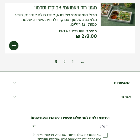
מגש רול ויאטנאמי אבוקדו וסלמון
הרול הוויטנאמי של טנא, אותו כולם אוהבים, מגיע
מלא גם בסלמון ואבוקדו לחוויה עשירה שלמה.
כמות: 12 רולים.
מחיר ל-100 גרם:
21.67
₪
₪
273.00
3
2
1
←
התקשרות
אנחנו
הירשמו לניוזלטר שלנו עכשיו והישארו מעודכנים!
אני מאשר/ת קבלת דיוור ו/או מידע פרסומי באימייל
ו/או במסרונים מטנא טעם וצבע שותפות מוגבלת