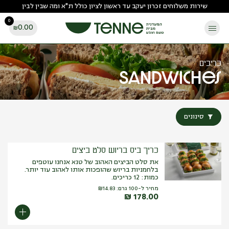
Ski
שירות משלוחים זכרון יעקב עד ראשון לציון כולל ת"א ומה שבין לבין
t
0
conten
0.00
₪
כריכים
Sandwiches
סינונים
כריך ביס בריוש סלט ביצים
את סלט הביצים האהוב של טנא אנחנו עוטפים
בלחמניות בריוש שהופכות אותו לאהוב עוד יותר.
כמות: 12 כריכים.
מחיר ל-100 גרם:
14.83
₪
₪
178.00