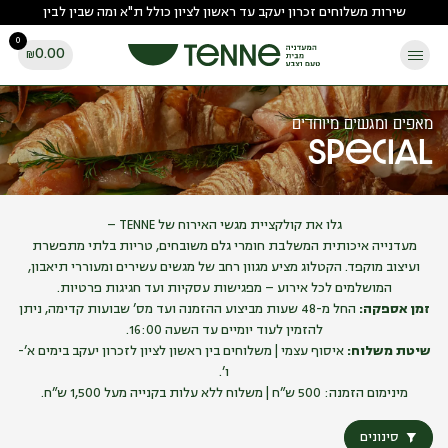
Ski
שירות משלוחים זכרון יעקב עד ראשון לציון כולל ת"א ומה שבין לבין
t
0
conten
0.00
₪
מאפים ומגשים מיוחדים
Special
גלו את קולקציית מגשי האירוח של TENNE –
מעדנייה איכותית המשלבת חומרי גלם משובחים, טריות בלתי מתפשרת
ועיצוב מוקפד. הקטלוג מציע מגוון רחב של מגשים עשירים ומעוררי תיאבון,
המושלמים לכל אירוע – מפגישות עסקיות ועד חגיגות פרטיות.
זמן אספקה:
החל מ-48 שעות מביצוע ההזמנה ועד מס’ שבועות קדימה, ניתן
להזמין לעוד יומיים עד השעה 16:00.
שיטת משלוח:
איסוף עצמי | משלוחים בין ראשון לציון לזכרון יעקב בימים א’-
ו’.
מינימום הזמנה: 500 ש”ח | משלוח ללא עלות בקנייה מעל 1,500 ש”ח.
סינונים