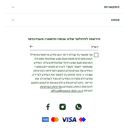
התקשרות
אנחנו
הירשמו לניוזלטר שלנו עכשיו והישארו מעודכנים!
אני מאשר/ת קבלת דיוור ו/או מידע פרסומי באימייל
ו/או במסרונים מטנא טעם וצבע שותפות מוגבלת
ו/או טנא טעם וצבע ניהול שותפויות בע"מ. המידע
שאמסור יישמר ויעובד לצרכים מסחריים במאגרי
המידע של גופים אלו בהתאם למדיניות הפרטיות.
מובהר כי אינך מחויב/ת למסור את המידע לפי דין,
אולם ללא מסירת המידע לא נוכל לשלוח לך את
הדיוור. ניתן לעיין במידע ולבקש את תיקונו בהתאם
להוראות החוק כמפורט ב
מדיניות הפרטיות
.
לפניות
office@tenne-deli.co.il