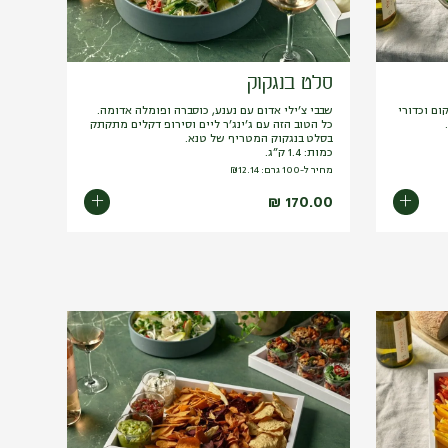
סלט בנגקוק
ום וכדורי
שבבי צ’ילי אדום עם נענע, כוסברה ופומלה אדומה.
כל הטוב הזה עם ג’ינג’ר ליים וסירופ דקלים מתקתק
בסלט בנגקוק המטריף של טנא.
כמות: 1.4 ק”ג.
מחיר ל-100 גרם:
12.14
₪
₪
170.00