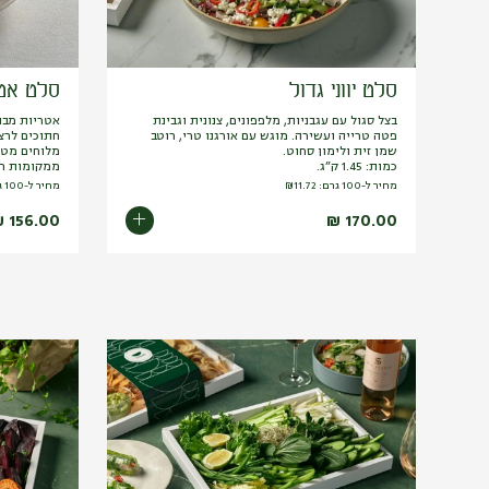
סלט יווני גדול
סלט אטר
בצל סגול עם עגבניות, מלפפונים, צנונית וגבינת
אטריות מבוש
פטה טרייה ועשירה. מוגש עם אורגנו טרי, רוטב
חתוכים לרצו
שמן זית ולימון סחוט.
מלוחים מטו
כמות: 1.45 ק”ג.
ממקומות רח
מחיר ל-100 גרם:
11.72
₪
מחיר ל-100 גרם:
₪
156.00
₪
170.00