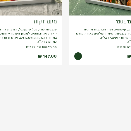
יפסטי
מגש ירקות
רוב, קישואים ועוד הפתעות מהגינה
עגבניות שרי, לפל טינקרבל, רצועות גזר ו
ר עגבניות וטימין ומלאים באורז. מוגש
ירקות גינה בהתאם למגוון העונה – חתוכי
יקי טרי ועשבי תבלין.
במידה הנכונה. מוגש ברוטב ויניגרט הדרים
כמות: 1.2 ק”ג.
13.68
₪
מחיר ל-100 גרם:
12.25
₪
₪
147.00
₪