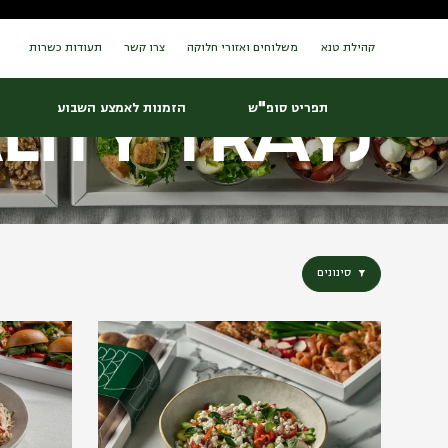
Ski
t
conten
קהילת טנא
משלוחים ואזורי חלוקה
צרו קשר
תעודות כשרות
מגשי אירוח
lity trays
תפריט סופ"ש
הזמנות לאמצע השבוע
סינונים