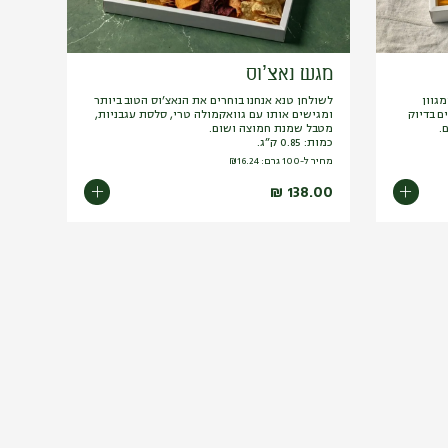
מגש נאצ’וס
מגוון
לשולחן טנא אנחנו בוחרים את הנאצ’וס הטוב ביותר
ם בדיוק
ומגישים אותו עם גוואקמולה טרי, סלסת עגבניות,
.
מטבל שמנת חמוצה ושום.
כמות: 0.85 ק”ג.
מחיר ל-100 גרם:
16.24
₪
₪
138.00