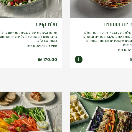
יות שעועית
סלט קפרזה
לות, עם בצל ירוק טרי, גזר וסלק
חגיגה צבעונית של עגבניות שרי עם בזיליק
עות דקות, כוסברה טרייה ובוטנים
בייבי מוצרלה שמאירה כל שולחן וארוחה.
גנים שמזכירים זכרונות מתוקים
כמות: 1.4 ק”ג.
וקים.
מחיר ל-100 גרם:
12.14
₪
₪
11.14
₪
170.00