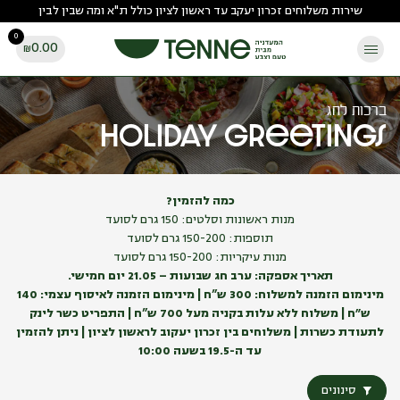
Ski
שירות משלוחים זכרון יעקב עד ראשון לציון כולל ת"א ומה שבין לבין
t
0
conten
0.00
₪
ברכות לחג
Holiday greetings
כמה להזמין?
מנות ראשונות וסלטים: 150 גרם לסועד
תוספות: 150-200 גרם לסועד
מנות עיקריות: 150-200 גרם לסועד
תאריך אספקה: ערב חג שבועות – 21.05 יום חמישי.
מינימום הזמנה למשלוח: 300 ש”ח | מינימום הזמנה לאיסוף עצמי: 140
ש״ח | משלוח ללא עלות בקניה מעל 700 ש”ח | התפריט כשר
לינק
לתעודת כשרות
| משלוחים בין זכרון יעקוב לראשון לציון | ניתן להזמין
עד ה-19.5 בשעה 10:00
סינונים