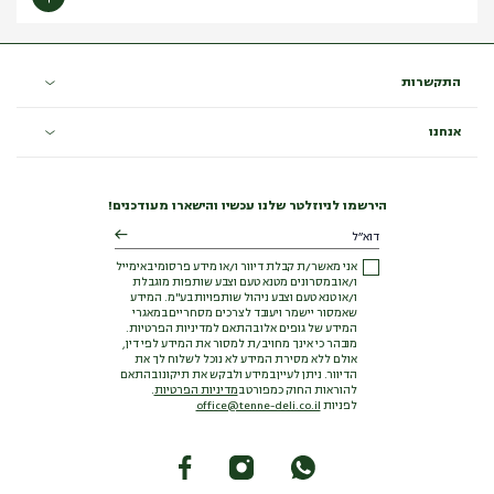
התקשרות
אנחנו
הירשמו לניוזלטר שלנו עכשיו והישארו מעודכנים!
אני מאשר/ת קבלת דיוור ו/או מידע פרסומי באימייל
ו/או במסרונים מטנא טעם וצבע שותפות מוגבלת
ו/או טנא טעם וצבע ניהול שותפויות בע"מ. המידע
שאמסור יישמר ויעובד לצרכים מסחריים במאגרי
המידע של גופים אלו בהתאם למדיניות הפרטיות.
מובהר כי אינך מחויב/ת למסור את המידע לפי דין,
אולם ללא מסירת המידע לא נוכל לשלוח לך את
הדיוור. ניתן לעיין במידע ולבקש את תיקונו בהתאם
להוראות החוק כמפורט ב
מדיניות הפרטיות
.
לפניות
office@tenne-deli.co.il