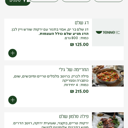
סינונים
דג שלם
דג שלם בר ים, אפוי בתנור עם ירקות שורש ויין לבן.
הדג מגיע שלם כולל העצמות.
כמות: 800 גרם.
₪
125.00
החריימה של גילי
פילה לברק ברוטב פלפלים טריים ומיובשים, שום,
כוסברה ופפריקה
כמות: 4 יחידות.
₪
215.00
פילה סלמון שלם
ירקות טריים, בוקצוי, שעועית ירוקה, רוטב הדרים.
מוגש בתבנית אלומניום להגשה.