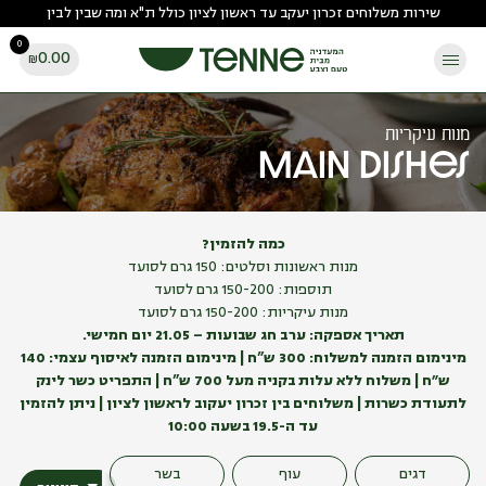
Ski
שירות משלוחים זכרון יעקב עד ראשון לציון כולל ת"א ומה שבין לבין
t
0
conten
0.00
₪
מנות עיקריות
Main dishes
כמה להזמין?
מנות ראשונות וסלטים: 150 גרם לסועד
תוספות: 150-200 גרם לסועד
מנות עיקריות: 150-200 גרם לסועד
תאריך אספקה: ערב חג שבועות – 21.05 יום חמישי.
מינימום הזמנה למשלוח: 300 ש”ח | מינימום הזמנה לאיסוף עצמי: 140
ש״ח | משלוח ללא עלות בקניה מעל 700 ש”ח | התפריט כשר
לינק
לתעודת כשרות
| משלוחים בין זכרון יעקוב לראשון לציון | ניתן להזמין
עד ה-19.5 בשעה 10:00
דגים
עוף
בשר