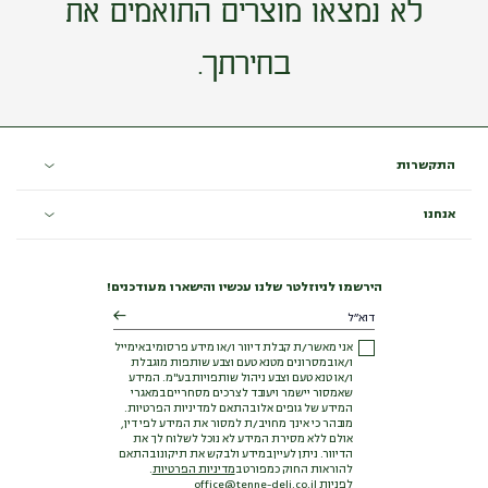
לא נמצאו מוצרים התואמים את
בחירתך.
התקשרות
אנחנו
הירשמו לניוזלטר שלנו עכשיו והישארו מעודכנים!
אני מאשר/ת קבלת דיוור ו/או מידע פרסומי באימייל
ו/או במסרונים מטנא טעם וצבע שותפות מוגבלת
ו/או טנא טעם וצבע ניהול שותפויות בע"מ. המידע
שאמסור יישמר ויעובד לצרכים מסחריים במאגרי
המידע של גופים אלו בהתאם למדיניות הפרטיות.
מובהר כי אינך מחויב/ת למסור את המידע לפי דין,
אולם ללא מסירת המידע לא נוכל לשלוח לך את
הדיוור. ניתן לעיין במידע ולבקש את תיקונו בהתאם
להוראות החוק כמפורט ב
מדיניות הפרטיות
.
לפניות
office@tenne-deli.co.il