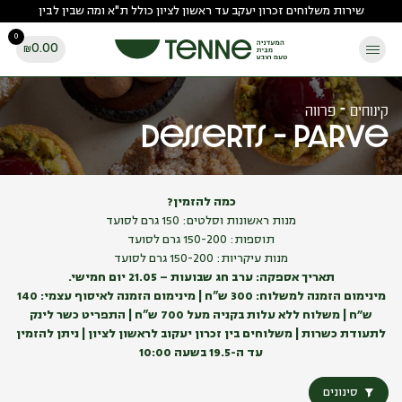
Ski
שירות משלוחים זכרון יעקב עד ראשון לציון כולל ת"א ומה שבין לבין
t
0
conten
0.00
₪
קינוחים - פרווה
Desserts – Parve
כמה להזמין?
מנות ראשונות וסלטים: 150 גרם לסועד
תוספות: 150-200 גרם לסועד
מנות עיקריות: 150-200 גרם לסועד
תאריך אספקה: ערב חג שבועות – 21.05 יום חמישי.
מינימום הזמנה למשלוח: 300 ש”ח | מינימום הזמנה לאיסוף עצמי: 140
ש״ח | משלוח ללא עלות בקניה מעל 700 ש”ח | התפריט כשר
לינק
לתעודת כשרות
| משלוחים בין זכרון יעקוב לראשון לציון | ניתן להזמין
עד ה-19.5 בשעה 10:00
סינונים