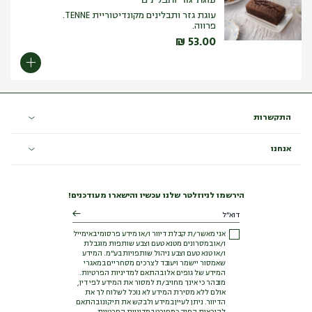
עוגת גזר ותבלינים מקונדיטוריית TENNE.
פרווה.
₪
53.00
התקשרות
אנחנו
הירשמו לניוזלטר שלנו עכשיו והישארו מעודכנים!
אני מאשר/ת קבלת דיוור ו/או מידע פרסומי באימייל
ו/או במסרונים מטנא טעם וצבע שותפות מוגבלת
ו/או טנא טעם וצבע ניהול שותפויות בע"מ. המידע
שאמסור יישמר ויעובד לצרכים מסחריים במאגרי
המידע של גופים אלו בהתאם למדיניות הפרטיות.
מובהר כי אינך מחויב/ת למסור את המידע לפי דין,
אולם ללא מסירת המידע לא נוכל לשלוח לך את
הדיוור. ניתן לעיין במידע ולבקש את תיקונו בהתאם