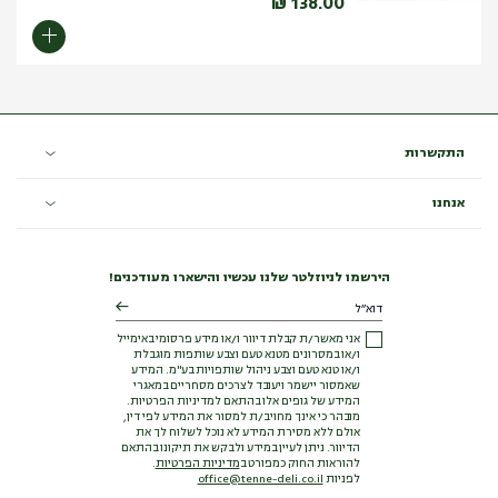
₪
138.00
התקשרות
אנחנו
הירשמו לניוזלטר שלנו עכשיו והישארו מעודכנים!
אני מאשר/ת קבלת דיוור ו/או מידע פרסומי באימייל
ו/או במסרונים מטנא טעם וצבע שותפות מוגבלת
ו/או טנא טעם וצבע ניהול שותפויות בע"מ. המידע
שאמסור יישמר ויעובד לצרכים מסחריים במאגרי
המידע של גופים אלו בהתאם למדיניות הפרטיות.
מובהר כי אינך מחויב/ת למסור את המידע לפי דין,
אולם ללא מסירת המידע לא נוכל לשלוח לך את
הדיוור. ניתן לעיין במידע ולבקש את תיקונו בהתאם
להוראות החוק כמפורט ב
מדיניות הפרטיות
.
לפניות
office@tenne-deli.co.il