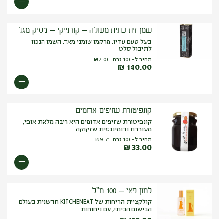
שמן זית כתית מעולה – קורנייקי – מסיק מגל
בעל טעם עדין, מרקמו שומני מאד. השמן הנכון
לתיבול סלט
מחיר ל-100 גרם:
7.00
₪
₪
140.00
קונפיטורת שזיפים אדומים
קונפיטורת שזיפים אדומים היא ריבה מלאת אופי,
מעוררת ודומיננטית שזקוקה
מחיר ל-100 גרם:
9.71
₪
₪
33.00
למון פאי – 100 מ”ל
קולקציית הריחות של KITCHENEAT חדשנית בעולם
הבישום הביתי, עם ניחוחות