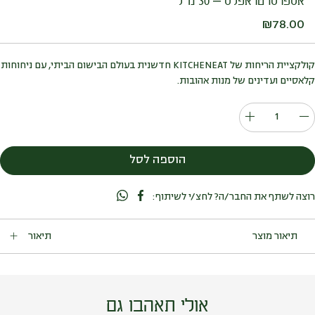
אספרסו טראפלס – 30 מ”ל
₪
78.00
קולקציית הריחות של KITCHENEAT חדשנית בעולם הבישום הביתי, עם ניחוחות
קלאסיים ועדינים של מנות אהובות.
כמות
של
אספרסו
הוספה לסל
טראפלס
-
רוצה לשתף את החבר/ה? לחצ/י לשיתוף:
30
מ"ל
תיאור
קולקציית הריחות של KITCHENEAT חדשנית בעולם הבישום הביתי,
עם ניחוחות קלאסיים ועדינים של מנות אהובות.
פותחו במיוחד עבור המטבח ופינת האוכל לשימושים הבאים: ריענון
החלל לפני אירוח, ואחרי טיגון או בישול. פיזור ארומה הרמונית ונטרול
אולי תאהבו גם
ריחות לא נעימים במדפים, מגירות, ארונות, פחי אשפה, מזווה, מקרר