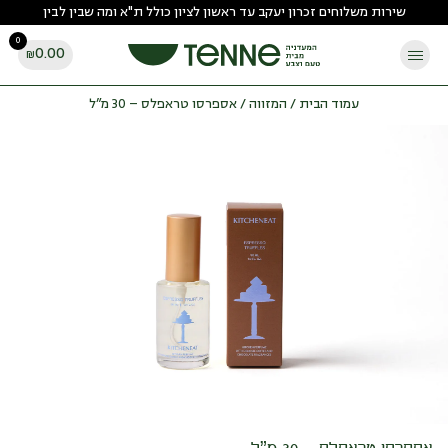
Ski
שירות משלוחים זכרון יעקב עד ראשון לציון כולל ת"א ומה שבין לבין
t
0
conten
0.00
₪
עמוד הבית
/
המזווה
/ אספרסו טראפלס – 30 מ”ל