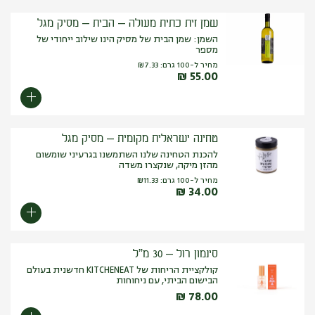
ותנור. בישום טקסטיל: מגבות, מפות ומפיות בד.
שמן זית כתית מעולה – הבית – מסיק מגל
השמן: שמן הבית של מסיק הינו שילוב ייחודי של
מספר
מחיר ל-100 גרם:
7.33
₪
₪
55.00
טחינה ישראלית מקומית – מסיק מגל
להכנת הטחינה שלנו השתמשנו בגרעיני שומשום
מהזן מיקה, שנקצרו משדה
מחיר ל-100 גרם:
11.33
₪
₪
34.00
סינמון רול – 30 מ”ל
קולקציית הריחות של KITCHENEAT חדשנית בעולם
הבישום הביתי, עם ניחוחות
₪
78.00