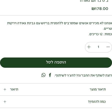
ביס בריוש גאודה
₪
178.00
אנחנו לא מכירים אנשים שמסרבים ללחמנית בריוש עם גבינת גאודה וירקות
טריים.
כמות: 12 כריכים.
כמות
של
ביס
הוספה לסל
בריוש
גאודה
רוצה לשתף את החבר/ה? לחצ/י לשיתוף:
תיאור
הדרך למפגש בוקר מוצלח מתחילה במגש של לחמניות ביס רכות
כמה להזמין?
מלאות בגבינת גאודה, חמאה, מלפפון, עגבניה וחסה לליק פריכה. 100%
הצלחה.
מתאים ל-12 סועדים.