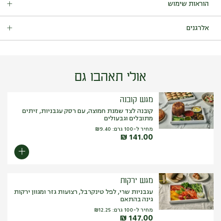
הוראות שימוש
לשמור בקירור עד ההגשה.
אלרגנים
מכיל:
גלוטן, חלב, אגוז מלך, סויה
.
עלול להכיל: גלוטן, חלב, סויה, ביצים, סלרי, שומשום, בוטנים, אגוזים
(פיסטוק, ערמונים, אגוז מלך, אגוז מקדמיה, שקד ברזיל, צנובר, קשיו,
פקאן, אגוז לוז).
אולי תאהבו גם
מגש קובנה
קובנה לצד שמנת חמוצה, עם רסק עגבניות, זיתים
מתובלים וגבעולים
מחיר ל-100 גרם:
9.40
₪
₪
141.00
מגש ירקות
עגבניות שרי, לפל טינקרבל, רצועות גזר ומגוון ירקות
גינה בהתאם
מחיר ל-100 גרם:
12.25
₪
₪
147.00