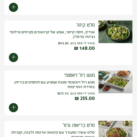
סלט קיסר
אנדיב, חסה קיסר, שפע של קרוטונים פציחים וגילופי
גבינת פרמז’ן.
מחיר ל-100 גרם:
14.80
₪
₪
148.00
מגש רול ויאטנמי
מגש רול ויאטנמי מנצח שמגיע עם תחמיצים בדיוק
במידת החריפות
מחיר ל-100 גרם:
25.50
₪
₪
255.00
סלט בריאות גדול
סלט עשיר ומעורר עם קינואה אדומה ולבנה, קוביות