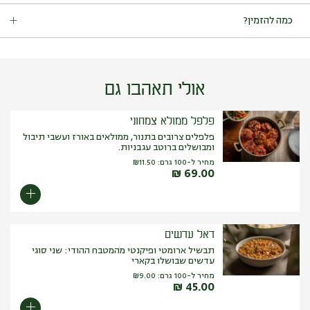
מכיל גלוטן | מכיל שומשום.
מכיל:
גלוטן (חיטה).
כמה להזמין?
עלול להכיל:
אגוזים (פיסטוק, ערמונים, אגוז מלך, אגוז לוז, אגוז קוקוס,
אגוז מקדמיה, שקד, אגוז פקאן, אגוז ברזיל, צנובר, אגוז קשיו),
מנות ראשונות וסלטים: 150 גרם לסועד.
שומשום, בוטנים, סויה, סלרי.
אולי תאהבו גם
פלפל ממולא צמחוני
פלפלים צרובים בתנור, ממולאים באורז ועשבי תיבול
ומבושלים ברוטב עגבניות.
מחיר ל-100 גרם:
11.50
₪
₪
69.00
דאל עדשים
תבשיל ארומטי ופיקנטי מהמטבח ההודי: שני סוגי
עדשים שבושלו בקארי
מחיר ל-100 גרם:
9.00
₪
₪
45.00