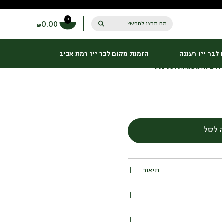
0
0.00
מה תרצו לחפש?
₪
לבר יין רעננה
הזמנת מקום לבר יין רמת אביב
ירת פינה משמחת וטעימה.
כמות
של
טנא
קטן
 לסל
ומוקפד
תיאור
 אלים אחד מדהים בערכה מדויקת