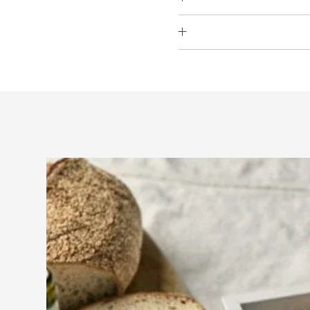
 סויה, ביצים, סלרי, שומשום,
וז מלך, אגוז מקדמיה, שקד ברזיל,