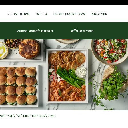
Ski
עמוד הבית
/
מגשי אירוח
/ טנא קטן ומוקפד
t
conten
קהילת טנא
משלוחים ואזורי חלוקה
צרו קשר
תעודות כשרות
תפריט סופ"ש
הזמנות לאמצע השבוע
רוצה לשתף את החבר/ה? לחצ/י לשי