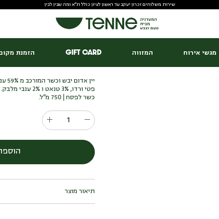
שירות משלוחים זכרון יעקב עד ראשון לציון כולל ת"א ומה שבין לבין
י
RED
מגשי אירוח
המזווה
Gift Card
הזמנת מקום 
₪
109.00
פטי ורדו, 3% טנאט ו 2% ענבי מלבק.
כשר לפסח | 750 מ”ל.
הוספה