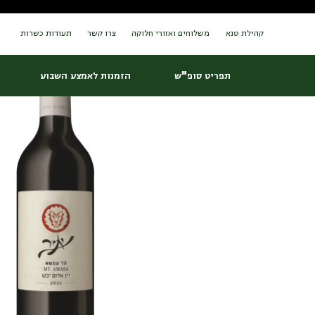
Ski
עמוד הבית
/
יינות
/ יתיר הר עמשא אדום – YATIR MT AMASA RED
t
conten
קהילת טנא
משלוחים ואזורי חלוקה
צרו קשר
תעודות כשרות
תפריט סופ"ש
הזמנות לאמצע השבוע