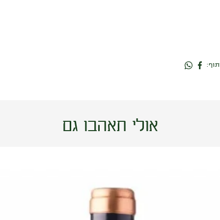
פטי ורדו, 3% טנאט ו 2% ענבי מלבק.
יין ישראלי ויוקרתי מבית יקב יתיר ב
המזכירה פטל בשל, מעט עשן ותבלינ
ורעננות.
כשר לפסח.
750 מ”ל.
14% אלכוהול.
תוף:
אולי תאהבו גם