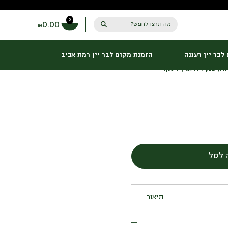
0
0.00
מה תרצו לחפש?
₪
לבר יין רעננה
הזמנת מקום לבר יין רמת אביב
ות, שמן זית ומיץ לימון.
כמות
של
סלט
כרוב
 לסל
אמא
אדמה
תיאור
ות, שמן זית ומיץ לימון.