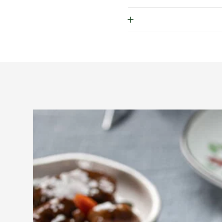
 אגוז מלך, אגוז לוז, אגוז קוקוס,
זיל, צנובר, אגוז קשיו), ביצים,