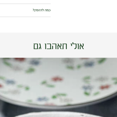
כמות באריזה: 375 גרם.
עלול להכיל: אגוזים (פיסטוק, ערמונים,
כמה להזמין?
אגוז מקדמיה, שקד, אגוז פקאן, אגוז בר
גלוטן (חיטה), סלרי, שומשום, בוטנים.
מנות ראשונות וסלטים: 150 גרם לסועד.
אולי תאהבו גם