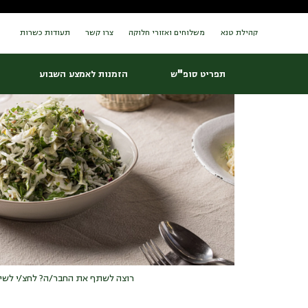
Ski
עמוד הבית
/
ערב חג ראש השנה
/ סלט כרוב אמא אדמה
t
conten
קהילת טנא
משלוחים ואזורי חלוקה
צרו קשר
תעודות כשרות
תפריט סופ"ש
הזמנות לאמצע השבוע
רוצה לשתף את החבר/ה? לחצ/י לשי