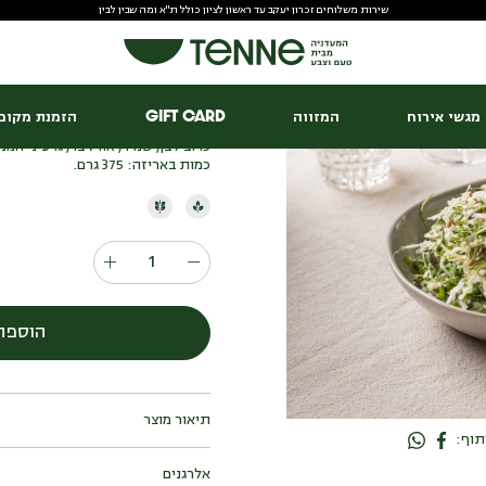
שירות משלוחים זכרון יעקב עד ראשון לציון כולל ת"א ומה שבין לבין
סלט כרוב אמא אדמה
₪
36.00
מגשי אירוח
המזווה
Gift Card
הזמנת מקום 
כרוב לבן, שמיר, אורז בר, גרעיני חמני
כמות באריזה: 375 גרם.
הוספה
תוף:
כרוב לבן, שמיר, אורז בר, גרעיני חמני
אלרגנים