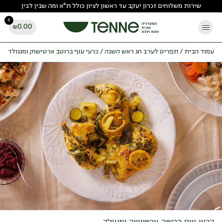
Ski
שירות משלוחים זכרון יעקב עד ראשון לציון כולל ת"א ומה שבין לבין
t
0
conten
0.00
₪
עמוד הבית
/
תפריט לערב חג ראש השנה
/ כרעי עוף ברוטב ארטישוק ומנגולד