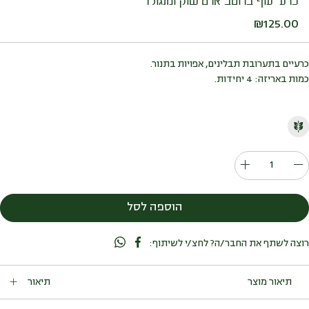
כרעי עוף ברוטב ארטישוק ומנגולד
₪
125.00
כרעיים בתערובת תבלינים, אפויות בתנור.
כמות באריזה: 4 יחידות.
כמות
של
כרעי
הוספה לסל
עוף
ברוטב
רוצה לשתף את החבר/ה? לחצ/י לשיתוף:
ארטישוק
ומנגולד
תיאור
תבשיל של כרעי עוף, ארטישוקים, מגנגולד וסלרי.