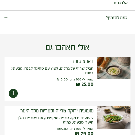
אלרגנים
כמות באריזה: 4 יחידות.
מכיל: סלרי.
כמה להזמין?
עלול להכיל:
אגוזים (על כל סוגיהם), בוטנים, גלוטן(חיטה), שומשום,
סויה, סלרי.
מנות עיקריות: 150-200 גרם לסועד.
אולי תאהבו גם
באבא גנוש
חציל שרוף על גחלים, קצוץ עם טחינה לבנה. טבעוני.
כמות
מחיר ל-100 גרם:
10.00
₪
₪
25.00
שעועית ירוקה טרייה ופטריות מלך היער
שעועית ירוקה טרייה מוקפצת, עם פטריית מלך
היער. טבעוני. כמות
מחיר ל-100 גרם:
15.80
₪
₪
79.00