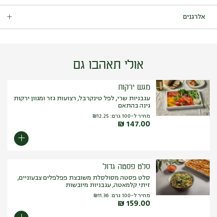
לשמור בקירור עד ההגשה.
אלרגנים
הלביבות:
מכיל:
גלוטן (חיטה), ביצים.
עלול להכיל: גלוטן (שיבולת שועל), סויה, ביצים, סלרי, שומשום, בוטנים,
אגוזים (קוקוס, ברזיל, פיסטוק, ערמונים, אגוז מלך, אגוז מקדמיה, שקד
אולי תאהבו גם
ברזיל, צנובר, קשיו, פקאן, אגוז לוז), שקד, חרדל, סלרי.
הרטבים:
מגש ירקות
ציזיקי טבעוני מכיל: סויה.
איולי כמהין מכיל: ביצים.
עגבניות שרי, לפל טינקרבל, רצועות גזר ומגוון ירקות
עלול להכיל: גלוטן, סויה, ביצים, סלרי, שומשום, בוטנים, אגוזים
גינה בהתאם
(פיסטוק, ערמונים, אגוז מלך, אגוז מקדמיה, שקד ברזיל, צנובר, קשיו,
מחיר ל-100 גרם:
12.25
₪
פקאן, אגוז לוז).
₪
147.00
סלט פסטה גדול
סלט פסטה מסולסלת משובצת פפלפלים צבעוניים,
זיתי קלמאטה, עגבניות מיובשות
מחיר ל-100 גרם:
11.36
₪
₪
159.00