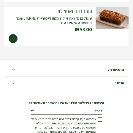
עוגת בננה ואגוזי לוז
עוגת בננה ואגוזי לוז מקונדיטוריית TENNE, עוגה
בחושה עסיסית עם
₪
53.00
התקשרות
אנחנו
הירשמו לניוזלטר שלנו עכשיו והישארו מעודכנים!
אני מאשר/ת קבלת דיוור ו/או מידע פרסומי באימייל
ו/או במסרונים מטנא טעם וצבע שותפות מוגבלת
ו/או טנא טעם וצבע ניהול שותפויות בע"מ. המידע
שאמסור יישמר ויעובד לצרכים מסחריים במאגרי