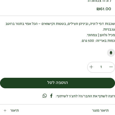
לזניה צמחונית
₪
61.00
שכבות דפי לזניה, וביניהן חצילים, בטטות וקישואים – הכל אפוי בתנור ברוטב
עגבניות.
מכיל גלוטן | צמחוני.
כמות באריזה: 500 גרם.
כמות
של
לזניה
הוספה לסל
צמחונית
רוצה לשתף את החבר/ה? לחצ/י לשיתוף:
תיאור