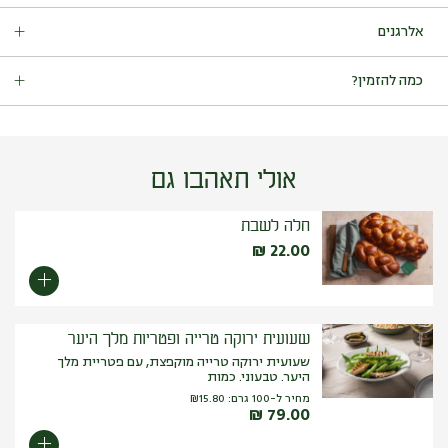
שכבות דפי לזניה, וביניהן חצילים, בטטות וקישואים – הכל אפוי בתנור
אלרגנים
ברוטב עגבניות.
מכיל גלוטן | צמחוני.
מכיל:
גלוטן (חיטה), סלרי.
כמות באריזה: 500 גרם.
כמה להזמין?
עלול להכיל:
אגוזים (שקד, אגוז ברזיל, אגוז קשיו, ערמונים, פיסטוק,
לוז, מקדמיה, פקאן, צנובר, אגוז מלך), ביצים, בוטנים, סויה, שומשום.
מנות ראשונות וסלטים: 150 גרם לסועד.
אולי תאהבו גם
חלה לשבת
₪
22.00
שעועית ירוקה טרייה ופטריות מלך היער
שעועית ירוקה טרייה מוקפצת, עם פטריית מלך
היער. טבעוני. כמות
מחיר ל-100 גרם:
15.80
₪
₪
79.00