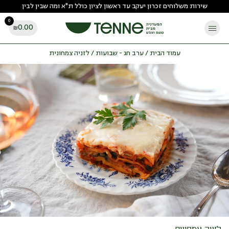
Ski
שירות משלוחים זכרון יעקב עד ראשון לציון כולל ת"א ומה שבין לבין
t
0
conten
0.00
₪
עמוד הבית
/
ערב חג - שבועות
/ לזניה צמחונית