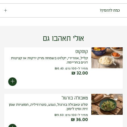
מכיל:
גלוטן (חיטה).
כמה להזמין?
עלול להכיל:
אגוזים (שקד, אגוז ברזיל, אגוז קשיו, ערמונים, פיסטוק,
לוז, מקדמיה, פקאן, צנובר, אגוז מלך), ביצים, בוטנים, סויה, שומשום.
מנות ראשונות וסלטים: 150 גרם לסועד.
אולי תאהבו גם
קוסקוס
קליל, אוורירי, יקלוט בשמחה מרק ירקות או קציצות
דגים בחריימה.
מחיר ל-100 גרם:
6.40
₪
₪
32.00
טאבולה בורגול
סלט טאבולה בורגול, נענע, פטרוזיליה, חמוציות שמן
זית ומיץ לימון.
מחיר ל-100 גרם:
9.60
₪
₪
36.00