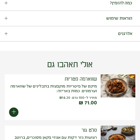
כמה להזמין?
ולהקליל כל מנה.
בוקצ’וי, שעועית ירוקה טרייה, חסה לליק ועוד ירוקים מדהימים
מתאים ל-15 סועדים.
שנצמדים מעולה למגוון מגשים אחרים.
הוראות שימוש
*המוצר ללא הרוטב -טבעוני.
לשמור בקירור עד ההגשה.
אלרגנים
מכיל:
סלרי, חרדל, חלב, סויה (ויניגרט רוקט)
.
עלול להכיל: גלוטן, חלב, סויה, ביצים, סלרי, שומשום, בוטנים, אגוזים
(פיסטוק, ערמונים, אגוז מלך, אגוז מקדמיה, שקד ברזיל, צנובר, קשיו,
פקאן, אגוז לוז).
אולי תאהבו גם
*המוצר ללא הרוטב -טבעוני.
שווארמה פטריות
מיקס של פיטריות מוקפצות בתבלינים של שווארמה
וערמונים. כמות באריזה:
מחיר ל-100 גרם:
14.20
₪
₪
71.00
סלט גזר
רצועות גזר דקות עם אגוזי פקאן מסוכרים, ברוטב