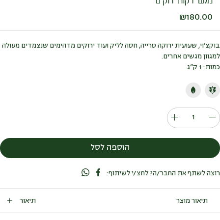
מגש ירקות ירוקים
₪
180.00
בוקצ’וי, שעועית ירוקה טרייה, חסה לליק ועוד ירוקים מדהימים שנצמדים מעולה
למגוון מגשים אחרים.
כמות: 1 ק”ג.
כמות
של
מגש
הוספה לסל
ירקות
ירוקים
רוצה לשתף את החבר/ה? לחצ/י לשיתוף:
תיאור
מגש שכולו רעננות בועטת, עם ירקות טריים ופריכים שמצליחים להרים