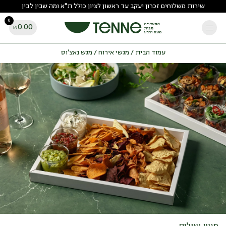
Ski
שירות משלוחים זכרון יעקב עד ראשון לציון כולל ת"א ומה שבין לבין
t
0
conten
0.00
₪
עמוד הבית
/
מגשי אירוח
/ מגש נאצ’וס