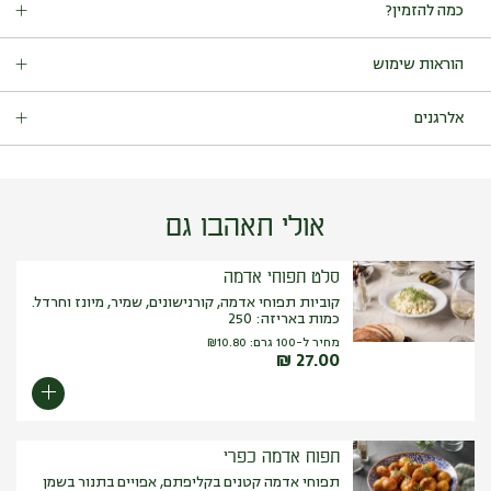
כמה להזמין?
בהרמת כוסית לשני – מגש נאצ’וס פריך שצריך ללעוס בשקט אם לא
רוצים להפריע 🙂
מתאים ל-15 סועדים.
לשולחן טנא אנחנו בוחרים את הנאצ’וס הטוב ביותר ומגישים אותו עם
הוראות שימוש
גוואקמולה טרי, סלסת עגבניות, מטבל שמנת חמוצה ושום.
מגש שמבטיח רגעים טובים.
לשמור בקירור עד ההגשה.
אלרגנים
מכיל:
חלב (מתבל שמנת חמוצה)
.
עלול להכיל: גלוטן, חלב, סויה, ביצים, סלרי, שומשום, בוטנים, אגוזים
(פיסטוק, ערמונים, אגוז מלך, אגוז מקדמיה, שקד ברזיל, צנובר, קשיו,
פקאן, אגוז לוז).
אולי תאהבו גם
סלט תפוחי אדמה
קוביות תפוחי אדמה, קורנישונים, שמיר, מיונז וחרדל.
כמות באריזה: 250
מחיר ל-100 גרם:
10.80
₪
₪
27.00
תפוח אדמה כפרי
תפוחי אדמה קטנים בקליפתם, אפויים בתנור בשמן