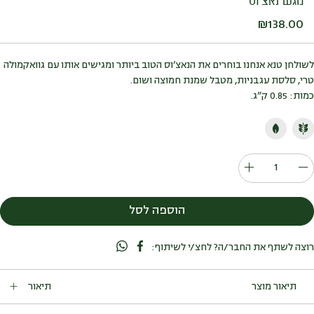
מגש נאצ’וס
₪
138.00
לשולחן טנא אנחנו בוחרים את הנאצ’וס הטוב ביותר ומגישים אותו עם גוואקמולה
טרי, סלסת עגבניות, מטבל שמנת חמוצה ושום.
כמות: 0.85 ק”ג.
כמות
של
מגש
הוספה לסל
נאצ'וס
רוצה לשתף את החבר/ה? לחצ/י לשיתוף:
תיאור
לרגעי הפוגה, בין מנה לשניה, בין ההתחלה ללב האירוע, בין נאום אחד