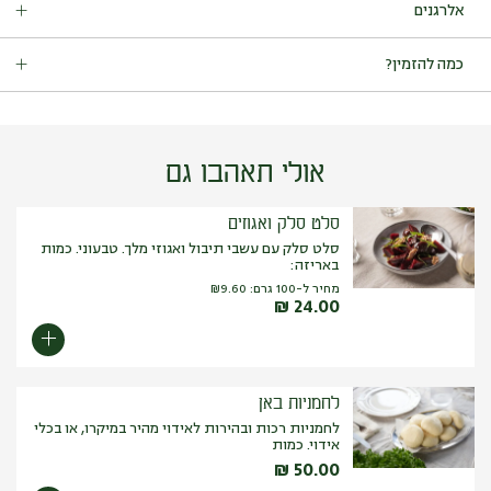
אלרגנים
טבעוני.
כמות באריזה: 375 גרם.
מכיל:
סויה, סלרי, אגוזים (שקד, אגוז ברזיל, אגוז קשיו, ערמונים,
כמה להזמין?
פיסטוק, לוז, מקדמיה, פקאן, צנובר, אגוז מלך).
עלול להכיל:
בוטנים, גלוטן (חיטה, שיפון), שומשום.
מנות ראשונות וסלטים: 150 גרם לסועד.
אולי תאהבו גם
סלט סלק ואגוזים
סלט סלק עם עשבי תיבול ואגוזי מלך. טבעוני. כמות
באריזה:
מחיר ל-100 גרם:
9.60
₪
₪
24.00
לחמניות באן
לחמניות רכות ובהירות לאידוי מהיר במיקרו, או בכלי
אידוי. כמות
₪
50.00