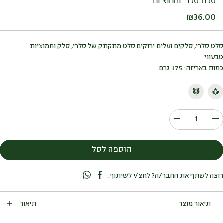
סלט סלרי וחמוציות
₪
36.00
סלט סלרי, סלקים ועלים ירוקים.סלט מתקתק של סלרי, סלק וחמוציות.
טבעוני.
כמות באריזה: 375 גרם.
כמות
של
סלט
הוספה לסל
סלרי
וחמוציות
רוצה לשתף את החבר/ה? לחצ/י לשיתוף:
תיאור
סלט מתקתק של סלרי, סלק וחמוציות.