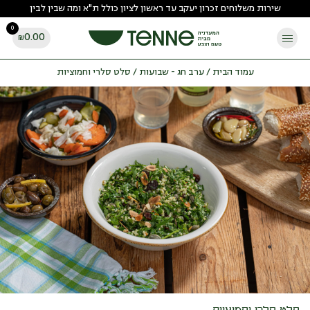
Ski
שירות משלוחים זכרון יעקב עד ראשון לציון כולל ת"א ומה שבין לבין
t
0
conten
0.00
₪
עמוד הבית
/
ערב חג - שבועות
/ סלט סלרי וחמוציות