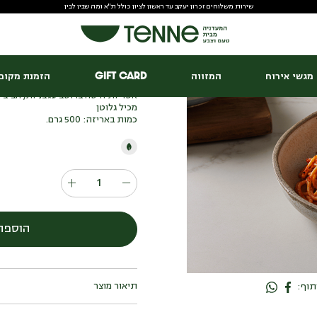
שירות משלוחים זכרון יעקב עד ראשון לציון כולל ת"א ומה שבין לבין
ספגטי ברוטב עגבניות
₪
43.00
מגשי אירוח
המזווה
Gift Card
הזמנת מקום 
אטריות חיטה ברוטב עגבניות, חביב ה
מכיל גלוטן
כמות באריזה: 500 גרם.
הוספה
תוף:
אטריות חיטה ברוטב עגבניות, חביב ה