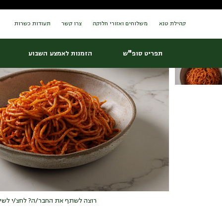
Ski
עמוד הבית
/
הזמנות לאמצע השבוע
/ ספגטי ברוטב עגבניות
t
conten
קהילת טנא
משלוחים ואזורי חלוקה
צרו קשר
תעודות כשרות
תפריט סופ"ש
הזמנות לאמצע השבוע
רוצה לשתף את החבר/ה? לחצ/י לשי