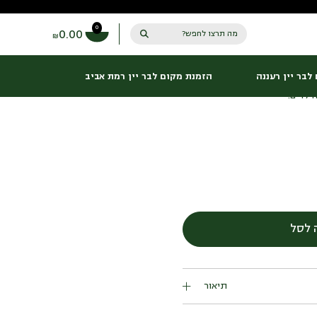
0
0.00
מה תרצו לחפש?
₪
לבר יין רעננה
הזמנת מקום לבר יין רמת אביב
ילדים.
כמות
של
ספגטי
ברוטב
 לסל
עגבניות
תיאור
ילדים.