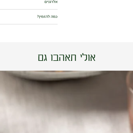
אלרגנים
מכיל גלוטן
כמות באריזה: 500 גרם.
מכיל:
גלוטן (חיטה), סלרי.
כמה להזמין?
עלול להכיל:
אגוזים (שקד, אגוז ברזיל
מקדמיה, פקאן, צנובר, אגוז מלך), בוט
תוספות: 150-200 גרם לסועד.
אולי תאהבו גם