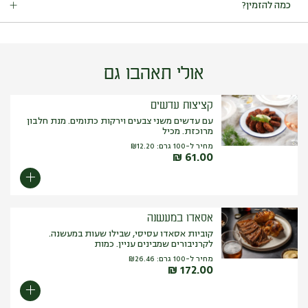
כמה להזמין?
עלול להכיל:
ביצים, בוטנים, אגוזים (אגוז קוקוס, שקד, אגוז ברזיל, אגוז
קשיו, ערמונים, אגוז לוז, אגוז מקדמיה, אגוז פקאן, צנובר, פיסטוק, אגוז
מנות עיקריות: 150-200 גרם לסועד.
מלך), סלרי.
אולי תאהבו גם
קציצות עדשים
עם עדשים משני צבעים וירקות כתומים. מנת חלבון
מרוכזת. מכיל
מחיר ל-100 גרם:
12.20
₪
₪
61.00
אסאדו במעשנה
קוביות אסאדו עסיסי, שבילו שעות במעשנה.
לקרניבורים שמבינים עניין. כמות
מחיר ל-100 גרם:
26.46
₪
₪
172.00