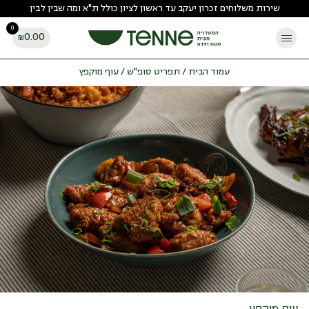
Ski
שירות משלוחים זכרון יעקב עד ראשון לציון כולל ת"א ומה שבין לבין
t
0
conten
0.00
₪
עמוד הבית
/
תפריט סופ"ש
/ עוף מוקפץ