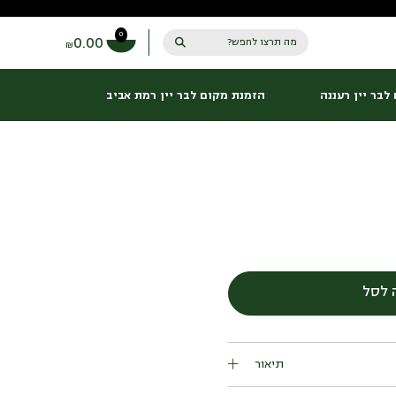
0
0.00
מה תרצו לחפש?
₪
לבר יין רעננה
הזמנת מקום לבר יין רמת אביב
כמות
של
קיש
פטה
 לסל
פלפלים
קלויים
תיאור