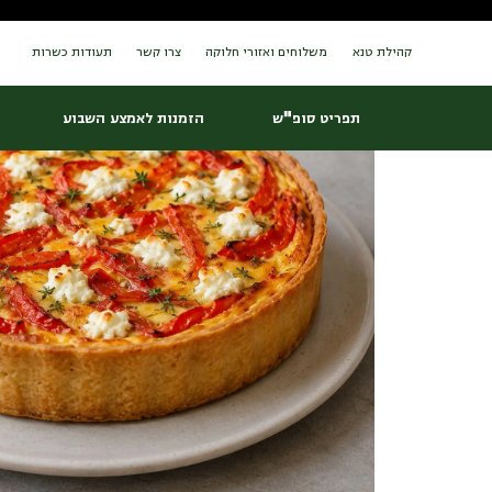
Ski
עמוד הבית
/
מגשי אירוח
/ קיש פטה פלפלים קלויים
t
conten
קהילת טנא
משלוחים ואזורי חלוקה
צרו קשר
תעודות כשרות
תפריט סופ"ש
הזמנות לאמצע השבוע