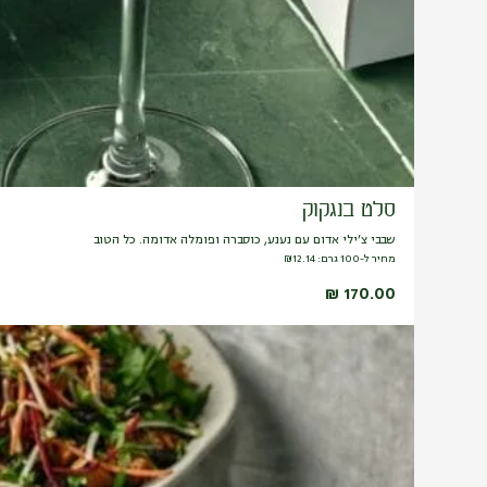
סלט בנגקוק
שבבי צ’ילי אדום עם נענע, כוסברה ופומלה אדומה. כל הטוב
מחיר ל-100 גרם:
12.14
₪
₪
170.00