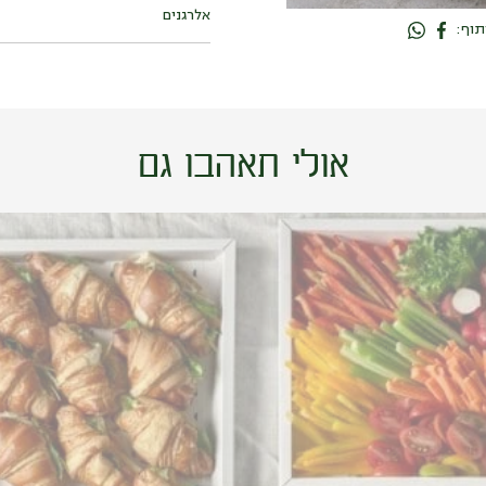
קיש פטה פלפלים קלויים.
אלרגנים
קוטר 20 ס”מ.
תוף:
חלבי.
עלול להכיל:
אגוזים (אגוז מלך, צנובר,
הקיש ממאפיית טנא.
שקד), בוטנים, סויה, סלרי, שומשום.
התמונה להמחשה בלבד.
אולי תאהבו גם