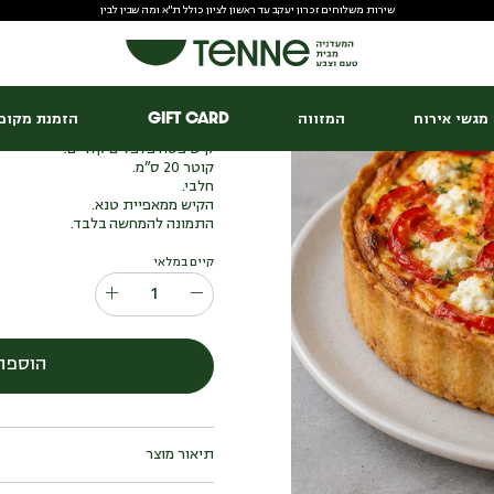
שירות משלוחים זכרון יעקב עד ראשון לציון כולל ת"א ומה שבין לבין
קיש פטה פלפלים קלויים
₪
125.00
מגשי אירוח
המזווה
Gift Card
הזמנת מקום 
קיש פטה פלפלים קלויים.
קוטר 20 ס”מ.
חלבי.
הקיש ממאפיית טנא.
התמונה להמחשה בלבד.
קיים במלאי
הוספה