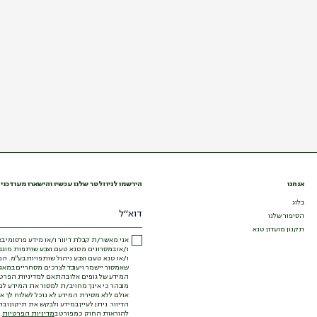
אנחנו
הירשמו לניוזלטר שלנו עכשיו והישארו מעודכני
בלוג
הסיפור שלנו
תקנון מועדון טנא
אני מאשר/ת קבלת דיוור ו/או מידע פרסומי בא
ו/או במסרונים מטנא טעם וצבע שותפות מוג
ו/או טנא טעם וצבע ניהול שותפויות בע"מ. המ
שאמסור יישמר ויעובד לצרכים מסחריים במאגר
המידע של גופים אלו בהתאם למדיניות הפרטי
מובהר כי אינך מחויב/ת למסור את המידע לפי 
אולם ללא מסירת המידע לא נוכל לשלוח לך א
הדיוור. ניתן לעיין במידע ולבקש את תיקונו 
להוראות החוק כמפורט ב
מדיניות הפרטיות
.