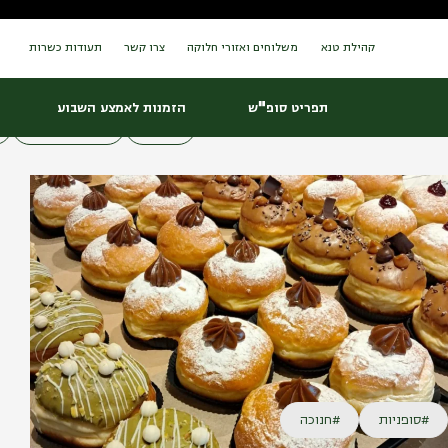
Ski
t
conten
קהילת טנא
משלוחים ואזורי חלוקה
צרו קשר
תעודות כשרות
אירועים
אירוע_חלבי
אירועי_בשרי
בראנץ׳
חלה_
תפריט סופ"ש
הזמנות לאמצע השבוע
חנוכה
שולחן_חנוכה
#סופניות
#חנוכה