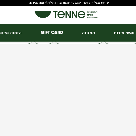
שירות משלוחים זכרון יעקב עד ראשון לציון כולל ת"א ומה שבין לבין
הבלוג שלנו
לשבתיה
פסח
ערב_פסח
ערב_חג_פסח
מגשי אירוח
מגשי אירוח
המזווה
Gift Card
הזמנת מקום 
מנות_חורפיות
טיפים_לבראנץ'_מנצח
מזווה
ערב_חג_סוכות