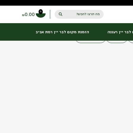
0
0.00
מה תרצו לחפש?
₪
ליל_הסדר
סופניות
ערב_השנה_החדשה
נובי_גוד
לבר יין רעננה
הזמנת מקום לבר יין רמת אביב
סוכות
ראש_השנה